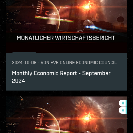
2024-10-09
-
VON
EVE ONLINE ECONOMIC COUNCIL
Monthly Economic Report - September
2024
#
eco
#
mont