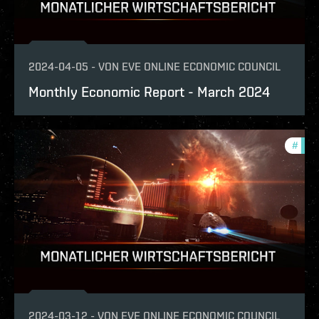
2024-04-05
-
VON
EVE ONLINE ECONOMIC COUNCIL
Monthly Economic Report - March 2024
#
mont
2024-03-12
-
VON
EVE ONLINE ECONOMIC COUNCIL