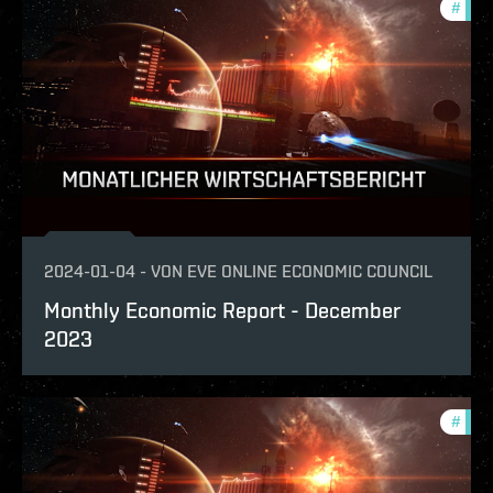
#
mont
2024-01-04
-
VON
EVE ONLINE ECONOMIC COUNCIL
Monthly Economic Report - December
2023
#
mont