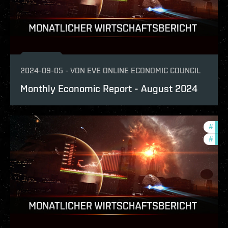
2024-09-05
-
VON
EVE ONLINE ECONOMIC COUNCIL
Monthly Economic Report - August 2024
#
eco
#
mont