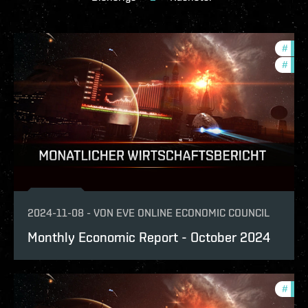
#
mont
#
eco
2024-11-08
-
VON
EVE ONLINE ECONOMIC COUNCIL
Monthly Economic Report - October 2024
#
mont