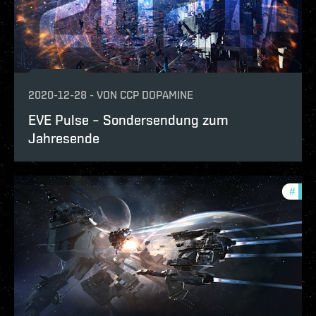
2020-12-28
-
VON
CCP DOPAMINE
EVE Pulse – Sondersendung zum
Jahresende
#
eve-