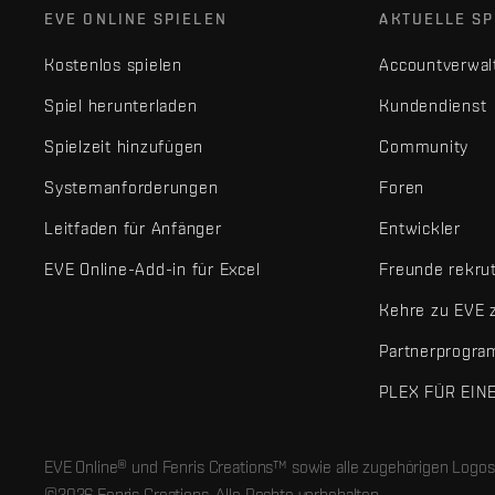
EVE ONLINE SPIELEN
AKTUELLE SP
Kostenlos spielen
Accountverwal
Spiel herunterladen
Kundendienst
Spielzeit hinzufügen
Community
Systemanforderungen
Foren
Leitfaden für Anfänger
Entwickler
EVE Online-Add-in für Excel
Freunde rekru
Kehre zu EVE 
Partnerprogr
PLEX FÜR EIN
EVE Online® und Fenris Creations™ sowie alle zugehörigen Logos
©2026 Fenris Creations. Alle Rechte vorbehalten.