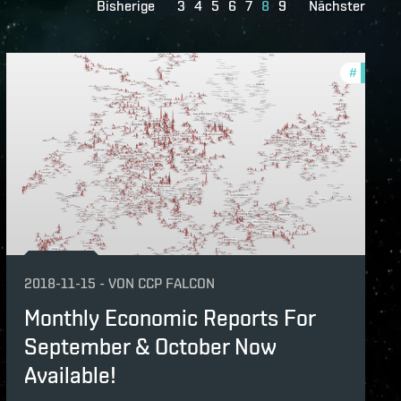
Bisherige
3
4
5
6
7
8
9
Nächster
hly-economic-reports
#
monthly
2018-11-15
-
VON
CCP FALCON
Monthly Economic Reports For
September & October Now
Available!