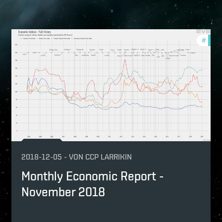
nthly-economic-reports
#
mont
2018-12-05
-
VON
CCP LARRIKIN
Monthly Economic Report -
November 2018