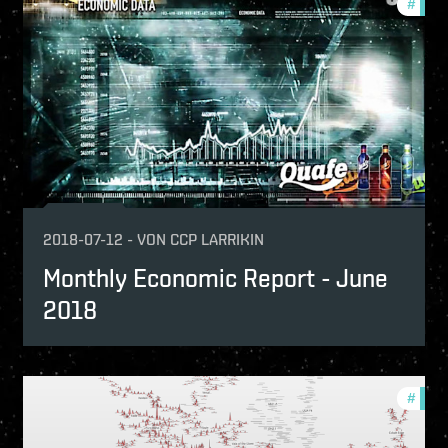
nthly-economic-reports
#
mont
2018-07-12
-
VON
CCP LARRIKIN
Monthly Economic Report - June
2018
nthly-economic-reports
#
mont