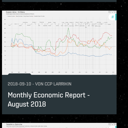
hly-economic-reports
#
monthly
2018-09-10
-
VON
CCP LARRIKIN
Monthly Economic Report -
August 2018