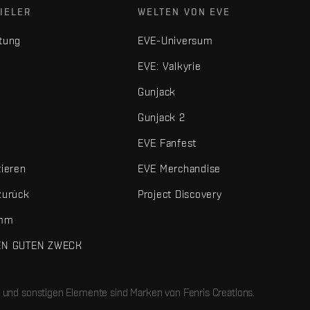
IELER
WELTEN VON EVE
tung
EVE-Universum
EVE: Valkyrie
Gunjack
Gunjack 2
EVE Fanfest
tieren
EVE Merchandise
zurück
Project Discovery
amm
EN GUTEN ZWECK
 und sonstigen Elemente sind Marken von Fenris Creations.