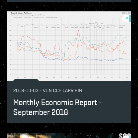
nthly-economic-reports
#
mont
2018-10-03
-
VON
CCP LARRIKIN
Monthly Economic Report -
September 2018