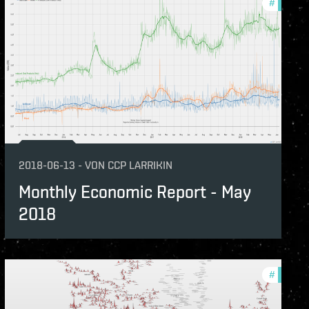
hly-economic-reports
#
monthly
2018-06-13
-
VON
CCP LARRIKIN
Monthly Economic Report - May
2018
hly-economic-reports
#
monthly