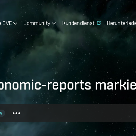
e EVE
Community
Kundendienst
Herunterlad
onomic-reports markie
V