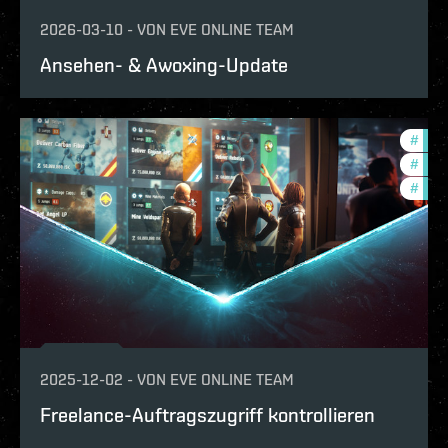
2026-03-10
-
VON
EVE ONLINE TEAM
Ansehen- & Awoxing-Update
#
expa
#
deve
#
new-
2025-12-02
-
VON
EVE ONLINE TEAM
Freelance-Auftragszugriff kontrollieren