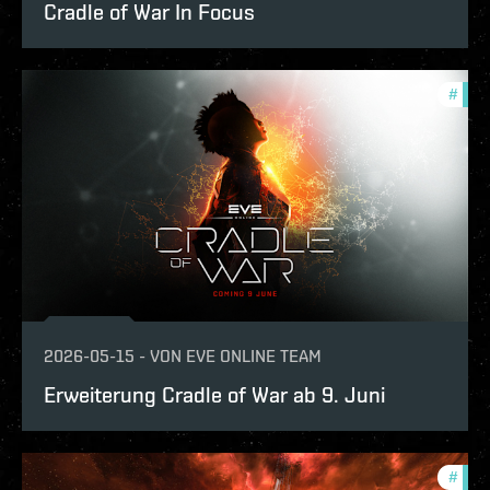
Cradle of War In Focus
#
expa
2026-05-15
-
VON
EVE ONLINE TEAM
Erweiterung Cradle of War ab 9. Juni
#
expa