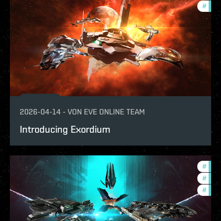
#
deve
2026-04-14
-
VON
EVE ONLINE TEAM
Introducing Exordium
#
expa
#
bala
#
deve