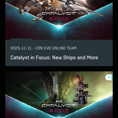
2025-11-11
-
VON
EVE ONLINE TEAM
Catalyst in Focus: New Ships and More
#
expa