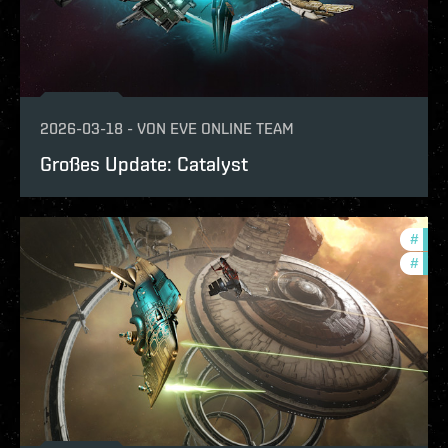
2026-03-18
-
VON
EVE ONLINE TEAM
Großes Update: Catalyst
#
expa
#
deve