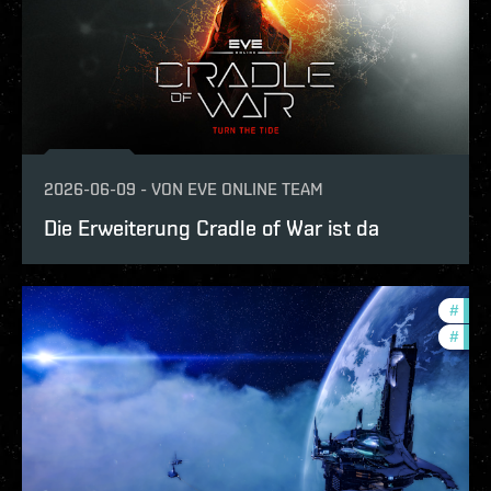
2026-06-09
-
VON
EVE ONLINE TEAM
Die Erweiterung Cradle of War ist da
#
expa
#
patc