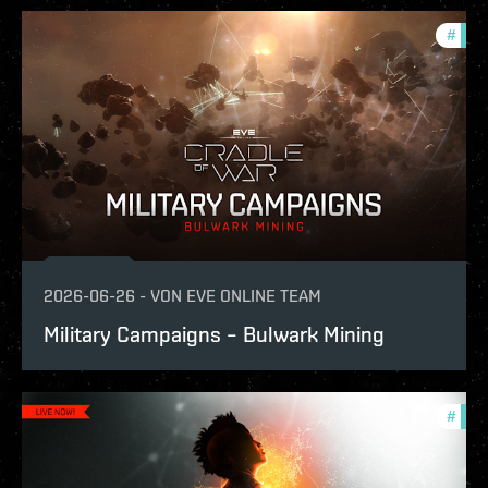
#
expa
2026-06-26
-
VON
EVE ONLINE TEAM
Military Campaigns – Bulwark Mining
#
expa