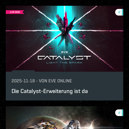
#
expa
2025-11-18
-
VON
EVE ONLINE
Die Catalyst-Erweiterung ist da
#
expa