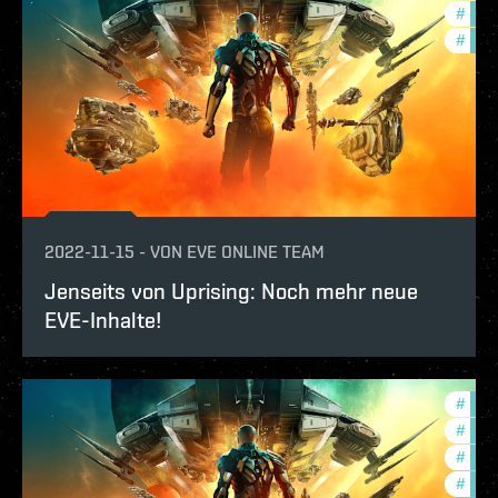
#
pvp
#
expa
2022-11-15
-
VON
EVE ONLINE TEAM
Jenseits von Uprising: Noch mehr neue
EVE-Inhalte!
#
expa
#
new-
#
offe
#
deve