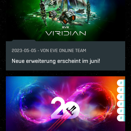
2023-05-05
-
VON
EVE ONLINE TEAM
Neue erweiterung erscheint im juni!
#
futu
#
in-g
#
offe
#
expa
#
ccpt
#
com