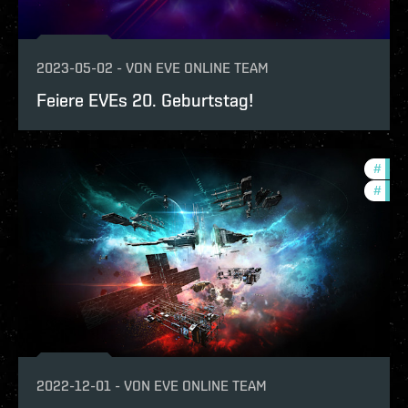
2023-05-02
-
VON
EVE ONLINE TEAM
Feiere EVEs 20. Geburtstag!
#
expa
#
in-g
2022-12-01
-
VON
EVE ONLINE TEAM