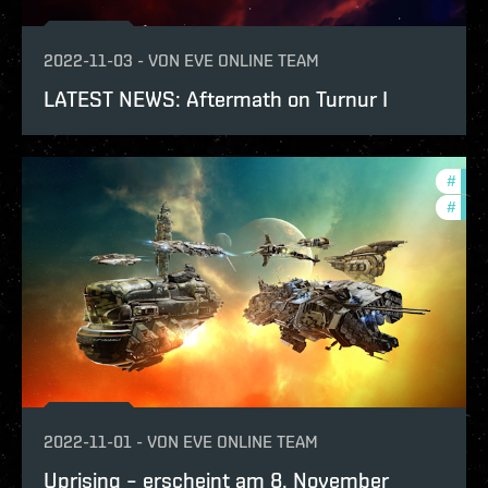
2022-11-03
-
VON
EVE ONLINE TEAM
LATEST NEWS: Aftermath on Turnur I
#
deve
#
expa
2022-11-01
-
VON
EVE ONLINE TEAM
Uprising – erscheint am 8. November