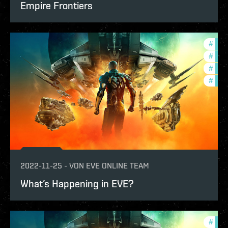
Empire Frontiers
#
expa
#
com
#
futu
#
offe
2022-11-25
-
VON
EVE ONLINE TEAM
What’s Happening in EVE?
#
deve