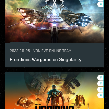
#
expa
2022-10-25
-
VON
EVE ONLINE TEAM
Frontlines Wargame on Singularity
#
deve
#
new-
#
expa
#
test