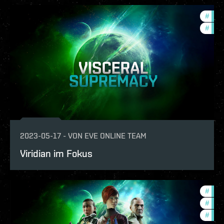
#
expa
#
deve
2023-05-17
-
VON
EVE ONLINE TEAM
Viridian im Fokus
#
deve
#
new-
#
expa