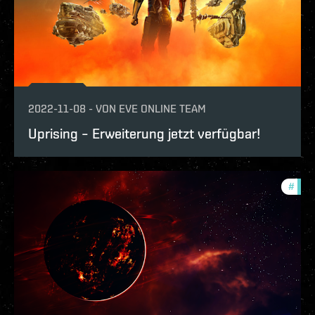
2022-11-08
-
VON
EVE ONLINE TEAM
Uprising – Erweiterung jetzt verfügbar!
#
expa