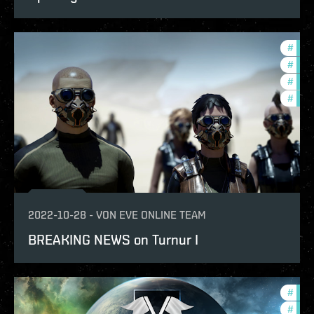
#
expa
#
new-
#
deve
#
the-
2022-10-28
-
VON
EVE ONLINE TEAM
BREAKING NEWS on Turnur I
#
in-g
#
com