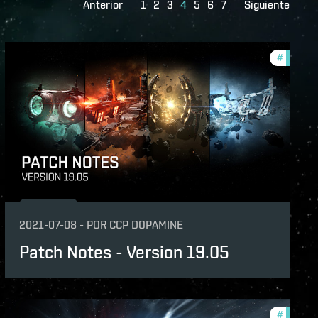
Anterior
1
2
3
4
5
6
7
Siguiente
-notes
#
patch-n
2021-07-08
-
POR
CCP DOPAMINE
Patch Notes - Version 19.05
-notes
#
patch-n