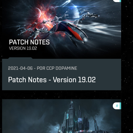
nce-changes
e-updates
lopment-updates
2021-04-06
-
POR
CCP DOPAMINE
Patch Notes - Version 19.02
-notes
#
patch-n