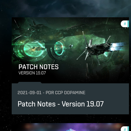
#
pa
2021-09-01
-
POR
CCP DOPAMINE
Patch Notes - Version 19.07
#
pa