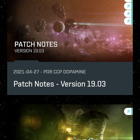
undation-2021-quadrant-2
#
bala
#
futur
#
deve
2021-04-27
-
POR
CCP DOPAMINE
Patch Notes - Version 19.03
tch-notes
#
patch