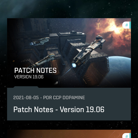
tch-notes
#
patch
2021-08-05
-
POR
CCP DOPAMINE
Patch Notes - Version 19.06
tch-notes
#
patch