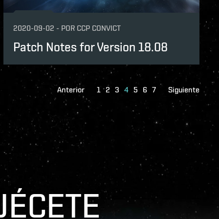
2020-09-02
-
POR
CCP CONVICT
Patch Notes for Version 18.08
Anterior
1
2
3
4
5
6
7
Siguiente
UÉCETE