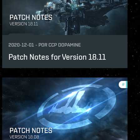
2020-12-01
-
POR
CCP DOPAMINE
Patch Notes for Version 18.11
-notes
#
patch-n