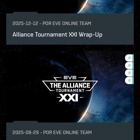
2025-12-12
-
POR
EVE ONLINE TEAM
Alliance Tournament XXI Wrap-Up
#
tour
#
pvp
#
ccpt
#
com
2025-08-29
-
POR
EVE ONLINE TEAM