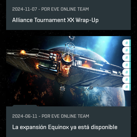
2024-11-07
-
POR
EVE ONLINE TEAM
Alliance Tournament XX Wrap-Up
#
expa
#
offe
#
ccpt
#
bala
#
deve
#
new-
#
eve-
2024-06-11
-
POR
EVE ONLINE TEAM
La expansión Equinox ya está disponible