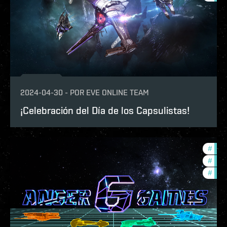
2024-04-30
-
POR
EVE ONLINE TEAM
¡Celebración del Día de los Capsulistas!
#
com
#
tour
#
ccpt