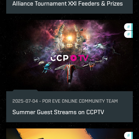
Alliance Tournament XXI Feeders & Prizes
#
com
#
ccpt
2025-07-04
-
POR
EVE ONLINE COMMUNITY TEAM
Summer Guest Streams on CCPTV
#
expa