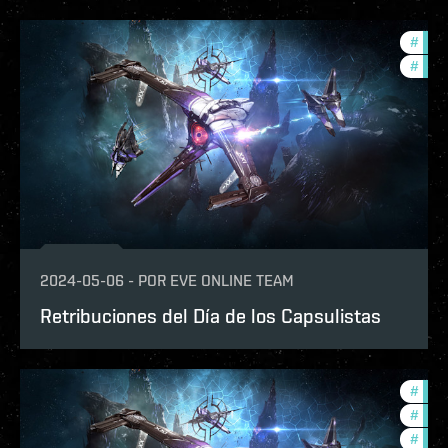
#
in-g
#
ccpt
2024-05-06
-
POR
EVE ONLINE TEAM
Retribuciones del Día de los Capsulistas
#
in-g
#
ccpt
#
offe