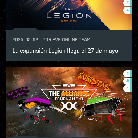
#
futu
#
eve-
2025-05-02
-
POR
EVE ONLINE TEAM
La expansión Legion llega el 27 de mayo
#
tour
#
ccpt
#
pvp