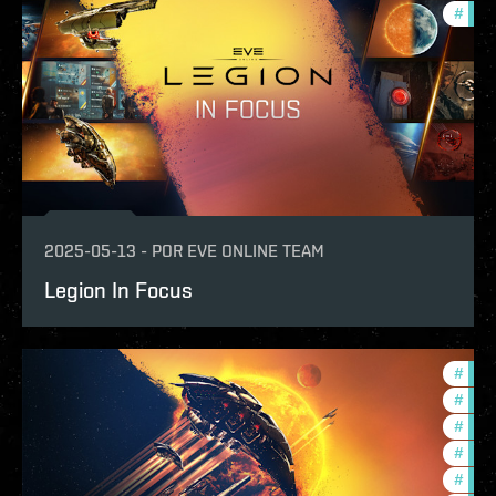
#
ccpt
2025-05-13
-
POR
EVE ONLINE TEAM
Legion In Focus
#
expa
#
ccpt
#
deve
#
com
#
new-