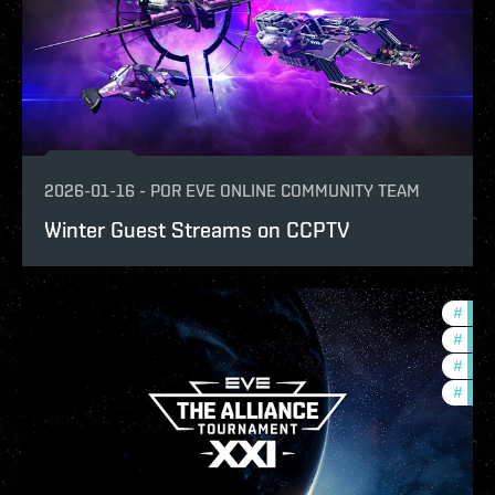
2026-01-16
-
POR
EVE ONLINE COMMUNITY TEAM
Winter Guest Streams on CCPTV
#
tour
#
ccpt
#
pvp
#
com