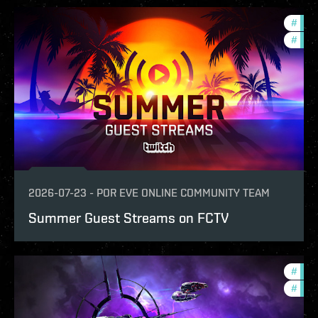
#
ccpt
#
com
2026-07-23
-
POR
EVE ONLINE COMMUNITY TEAM
Summer Guest Streams on FCTV
#
com
#
ccpt