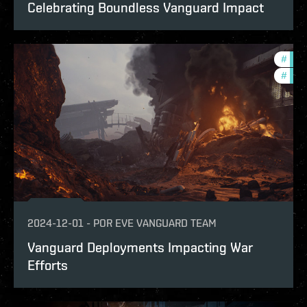
Celebrating Boundless Vanguard Impact
#
eve-
#
in-g
2024-12-01
-
POR
EVE VANGUARD TEAM
Vanguard Deployments Impacting War
Efforts