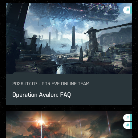
#
eve-
2026-07-07
-
POR
EVE ONLINE TEAM
Operation Avalon: FAQ
#
eve-
#
in-g