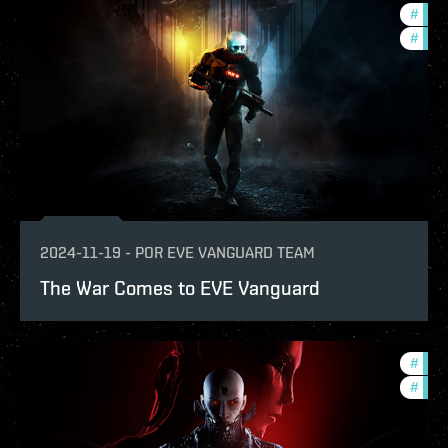
#
eve-
#
in-g
2024-11-19
-
POR
EVE VANGUARD TEAM
The War Comes to EVE Vanguard
#
expa
#
eve-