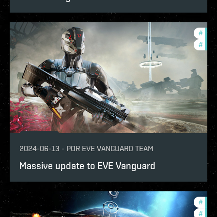
#
in-g
#
eve-
2024-06-13
-
POR
EVE VANGUARD TEAM
Massive update to EVE Vanguard
#
expa
#
offe