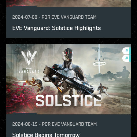
2024-07-08
-
POR
EVE VANGUARD TEAM
EVE Vanguard: Solstice Highlights
#
eve-
#
in-g
2024-06-19
-
POR
EVE VANGUARD TEAM
Solstice Begins Tomorrow