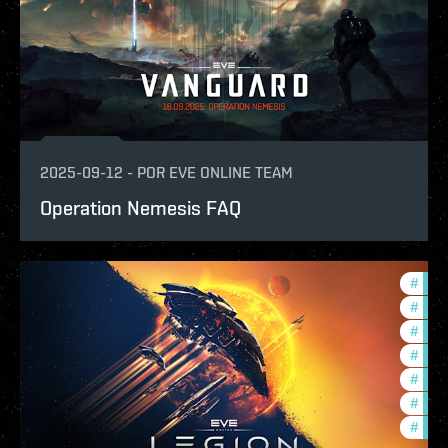
2025-09-12
-
POR
EVE ONLINE TEAM
Operation Nemesis FAQ
#
expa
#
ccpt
#
deve
#
com
#
new-
#
futu
#
eve-