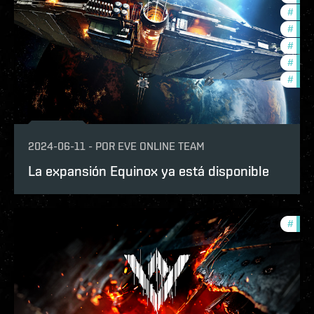
#
ccpt
#
bala
#
deve
#
new-
#
eve-
2024-06-11
-
POR
EVE ONLINE TEAM
La expansión Equinox ya está disponible
#
eve-