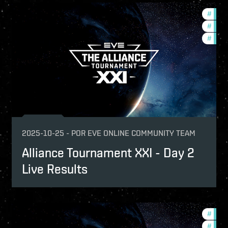
mmunity
#
comm
urnaments
#
tour
p
#
pvp
2025-10-25
-
POR
EVE ONLINE COMMUNITY TEAM
Alliance Tournament XXI - Day 2
Live Results
urnaments
#
tour
p
#
comm