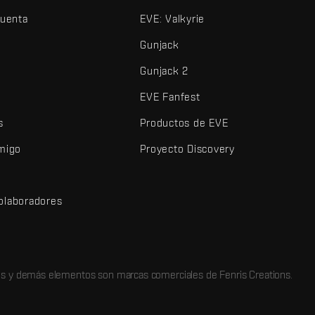
cuenta
EVE: Valkyrie
Gunjack
Gunjack 2
EVE Fanfest
s
Productos de EVE
amigo
Proyecto Discovery
olaboradores
d
dos y demás elementos son marcas comerciales de Fenris Creations.