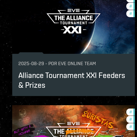
#
cc
#
co
2025-08-29
-
POR
EVE ONLINE TEAM
Alliance Tournament XXI Feeders
& Prizes
#
to
#
cc
#
pv