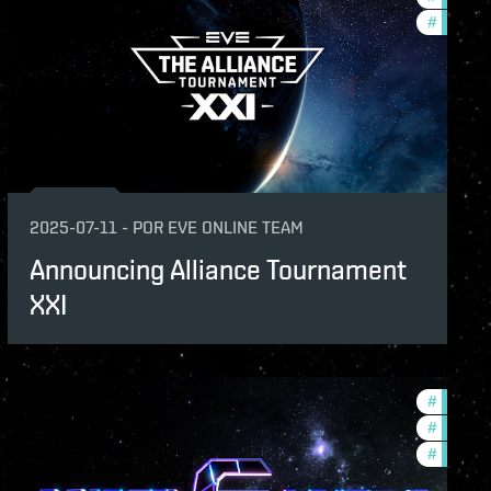
#
commun
2025-07-11
-
POR
EVE ONLINE TEAM
Announcing Alliance Tournament
XXI
naments
#
tournam
unity
#
commun
#
pvp