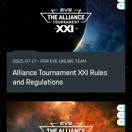
ptv
#
pvp
mmunity
2025-07-17
-
POR
EVE ONLINE TEAM
Alliance Tournament XXI Rules
and Regulations
urnaments
#
tour
ptv
#
comm
p
#
pvp