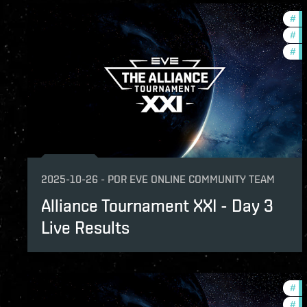
#
co
#
to
#
pv
2025-10-26
-
POR
EVE ONLINE COMMUNITY TEAM
Alliance Tournament XXI - Day 3
Live Results
#
to
#
pv