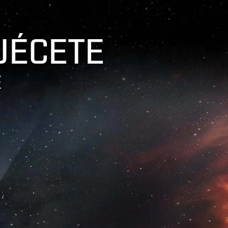
UÉCETE
E