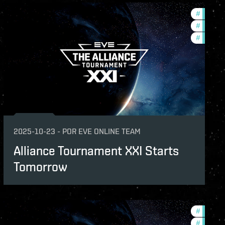
unity
#
pvp
naments
#
tournam
#
commun
2025-10-23
-
POR
EVE ONLINE TEAM
Alliance Tournament XXI Starts
Tomorrow
naments
#
pvp
unity
#
tournam