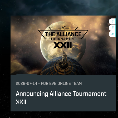
#
to
#
pv
#
in
2026-07-14
-
POR
EVE ONLINE TEAM
Announcing Alliance Tournament
XXII