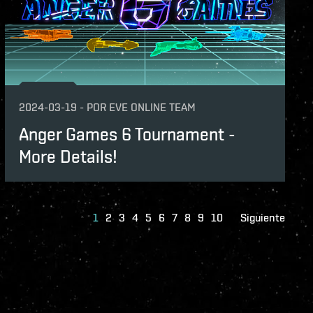
2024-03-19
-
POR
EVE ONLINE TEAM
Anger Games 6 Tournament -
More Details!
1
2
3
4
5
6
7
8
9
10
Siguiente