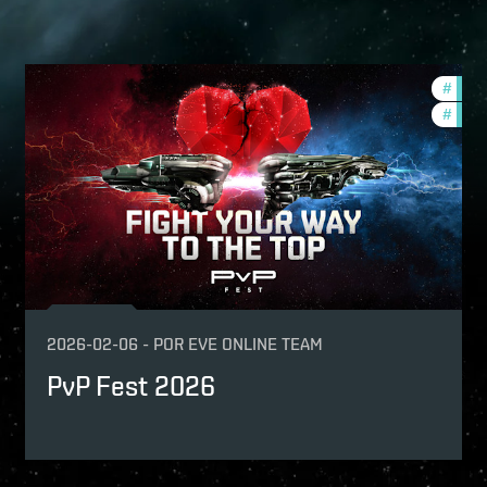
urnaments
#
pvp
p
#
comm
-game-events
2026-02-06
-
POR
EVE ONLINE TEAM
PvP Fest 2026