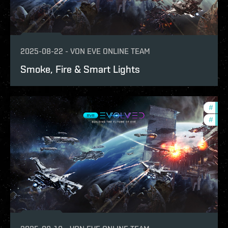
2025-08-22
-
VON
EVE ONLINE TEAM
Smoke, Fire & Smart Lights
#
eve-
#
deve