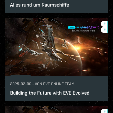
Alles rund um Raumschiffe
#
deve
#
eve-
2025-02-06
-
VON
EVE ONLINE TEAM
Building the Future with EVE Evolved
#
test