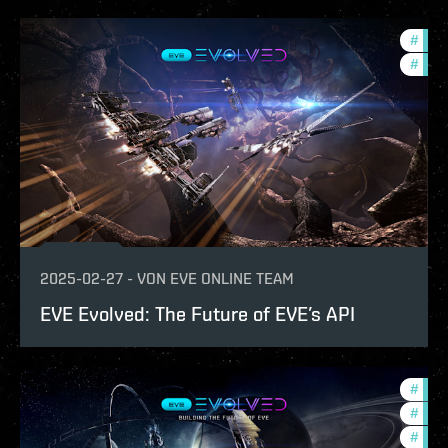
#
deve
#
eve-
2025-02-27
-
VON
EVE ONLINE TEAM
EVE Evolved: The Future of EVE’s API
#
eve-
#
deve
#
test