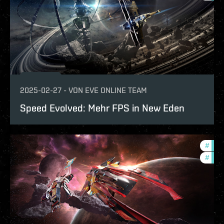
2025-02-27
-
VON
EVE ONLINE TEAM
Speed Evolved: Mehr FPS in New Eden
#
deve
#
eve-