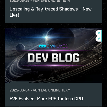
2025-08-18
-
VON
EVE ONLINE TEAM
Upscaling & Ray-traced Shadows – Now
Live!
#
eve-
#
deve
2025-03-04
-
VON
EVE ONLINE TEAM
EVE Evolved: More FPS for less CPU