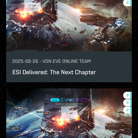
#
new-
2025-08-26
-
VON
EVE ONLINE TEAM
ESI Delivered: The Next Chapter
#
deve
#
eve-
#
new-