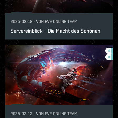
2025-02-19
-
VON
EVE ONLINE TEAM
Servereinblick – Die Macht des Schönen
#
eve-
#
deve
2025-02-13
-
VON
EVE ONLINE TEAM