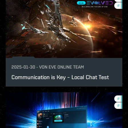
#
eve-
2025-01-30
-
VON
EVE ONLINE TEAM
Communication is Key – Local Chat Test
#
eve-
#
deve