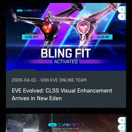
#
eve-
#
com
2026-04-01
-
VON
EVE ONLINE TEAM
EVE Evolved: CLSS Visual Enhancement
Arrives in New Eden
#
deve
#
eve-