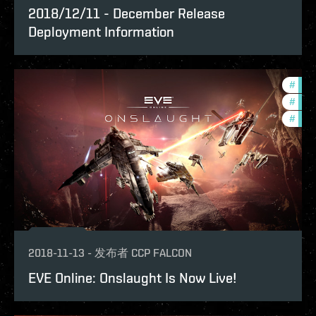
2018/12/11 - December Release
Deployment Information
#
deve
#
new-
#
bala
2018-11-13
-
发布者
CCP FALCON
EVE Online: Onslaught Is Now Live!