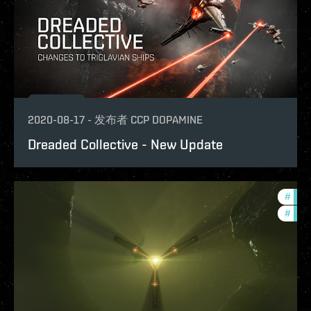
2020-08-17
-
发布者
CCP DOPAMINE
Dreaded Collective - New Update
#
deve
#
bala