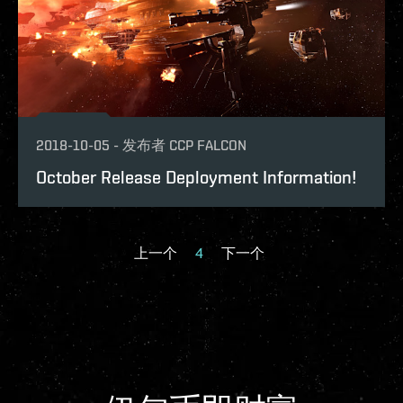
2018-10-05
-
发布者
CCP FALCON
October Release Deployment Information!
上一个
4
下一个