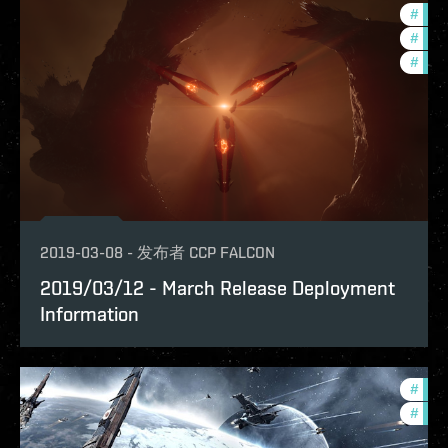
#
bala
#
deve
#
new-
2019-03-08
-
发布者
CCP FALCON
2019/03/12 - March Release Deployment
Information
#
deve
#
bala