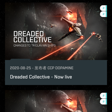
#
bala
#
zeni
2020-08-25
-
发布者
CCP DOPAMINE
Dreaded Collective - Now live
#
bala
#
zeni