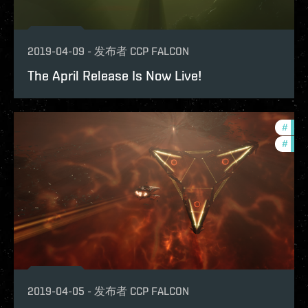
2019-04-09
-
发布者
CCP FALCON
The April Release Is Now Live!
#
deve
#
bala
2019-04-05
-
发布者
CCP FALCON