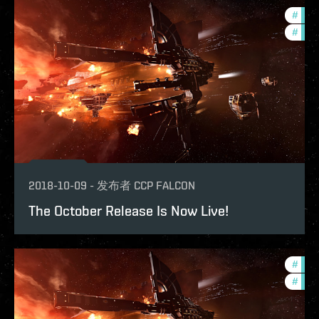
#
bala
#
deve
2018-10-09
-
发布者
CCP FALCON
The October Release Is Now Live!
#
deve
#
bala