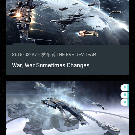
2019-02-27
-
发布者
THE EVE DEV TEAM
War, War Sometimes Changes
#
deve
#
bala
#
new-