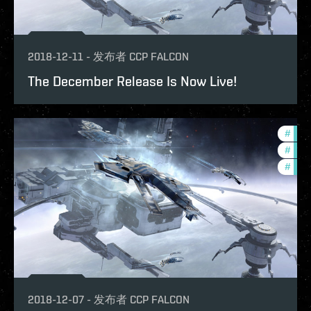
2018-12-11
-
发布者
CCP FALCON
The December Release Is Now Live!
#
deve
#
new-
#
bala
2018-12-07
-
发布者
CCP FALCON