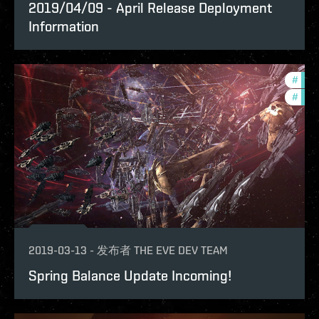
2019/04/09 - April Release Deployment
Information
#
deve
#
bala
2019-03-13
-
发布者
THE EVE DEV TEAM
Spring Balance Update Incoming!