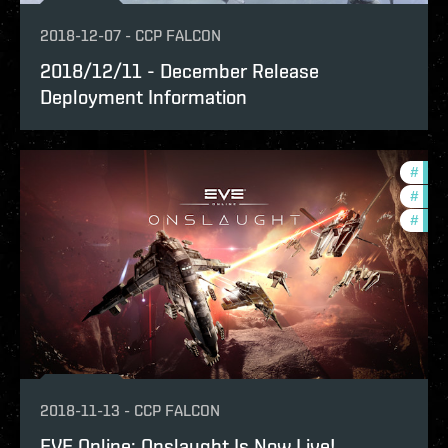
2018-12-07
-
CCP FALCON
2018/12/11 - December Release
Deployment Information
#
deve
#
new-
#
bala
2018-11-13
-
CCP FALCON
EVE Online: Onslaught Is Now Live!