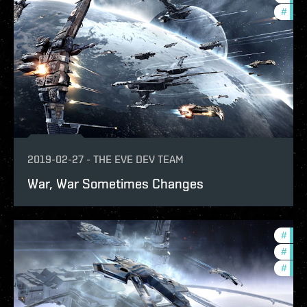
#
bala
2019-02-27
-
THE EVE DEV TEAM
War, War Sometimes Changes
#
deve
#
bala
#
new-