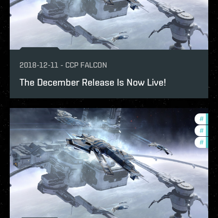
2018-12-11
-
CCP FALCON
The December Release Is Now Live!
#
deve
#
new-
#
bala