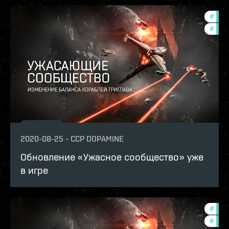
#
bala
#
zeni
2020-08-25
-
CCP DOPAMINE
Обновление «Ужасное сообщество» уже
в игре
#
bala
#
zeni