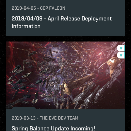
2019-04-05
-
CCP FALCON
2019/04/09 - April Release Deployment
Information
#
deve
#
bala
2019-03-13
-
THE EVE DEV TEAM
Spring Balance Update Incoming!