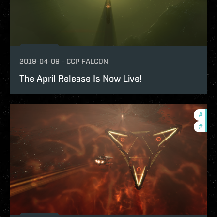
2019-04-09
-
CCP FALCON
The April Release Is Now Live!
#
deve
#
bala