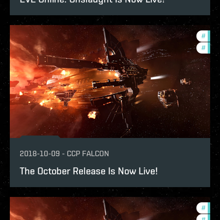
#
bala
#
deve
2018-10-09
-
CCP FALCON
The October Release Is Now Live!
#
deve
#
bala