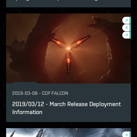
#
bala
#
deve
#
new-
2019-03-08
-
CCP FALCON
2019/03/12 - March Release Deployment
Information
#
deve