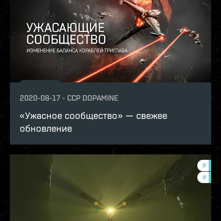
2020-08-17
-
CCP DOPAMINE
«Ужасное сообщество» — свежее
обновление
#
deve
#
bala