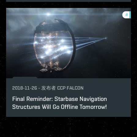
#
eve-
2018-11-26
-
发布者
CCP FALCON
Final Reminder: Starbase Navigation
Structures Will Go Offline Tomorrow!