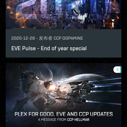
2020-12-28
-
发布者
CCP DOPAMINE
EVE Pulse - End of year special
#
eve-