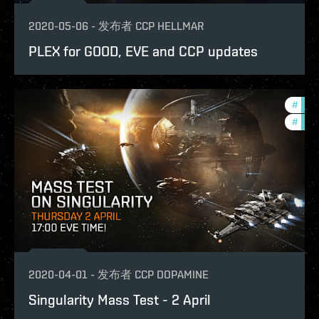
2020-05-06
-
发布者
CCP HELLMAR
PLEX for GOOD, EVE and CCP updates
#
eve-
#
test
2020-04-01
-
发布者
CCP DOPAMINE
Singularity Mass Test - 2 April