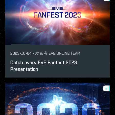
2023-10-04
-
发布者
EVE ONLINE TEAM
Catch every EVE Fanfest 2023
Presentation
#
eve-