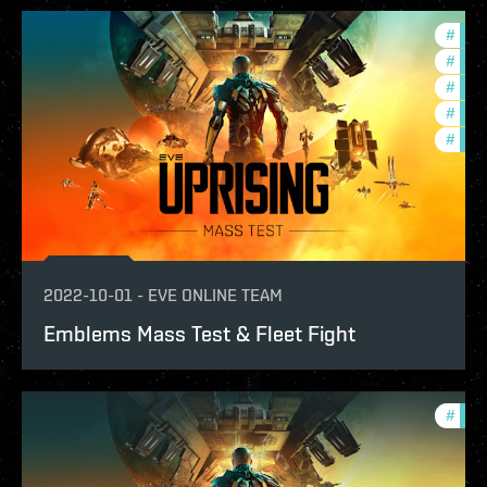
#
expa
#
new-
#
deve
#
futu
#
test
2022-10-01
-
EVE ONLINE TEAM
Emblems Mass Test & Fleet Fight
#
expa