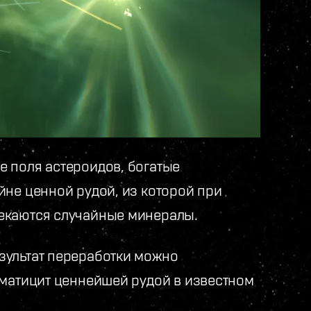
 поля астероидов, богатые
йне ценной рудой, из которой при
екаются случайные минералы.
зультат переработки можно
зматицит ценнейшей рудой в известном