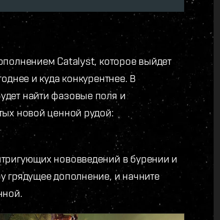
ополнением Catalyst, которое выйдет
однее и куда конкурентнее. В
удет найти фазовые поля и
тых новой ценной рудой:
нтригующих нововведений в бурении и
у грядущее дополнение, и начните
нной.