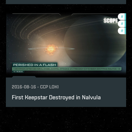
#
the-
#
in-g
#
batt
2016-08-16
-
CCP LOKI
First Keepstar Destroyed in Nalvula