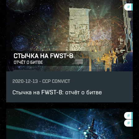
#
batt
2020-12-13
-
CCP CONVICT
Стычка на FWST-8: отчёт о битве
#
batt
#
com