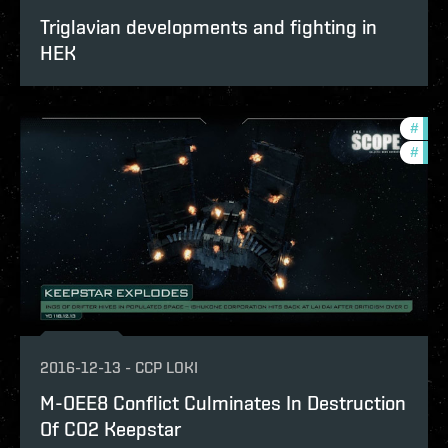
Triglavian developments and fighting in
HEK
#
the-
#
batt
2016-12-13
-
CCP LOKI
M-OEE8 Conflict Culminates In Destruction
Of CO2 Keepstar