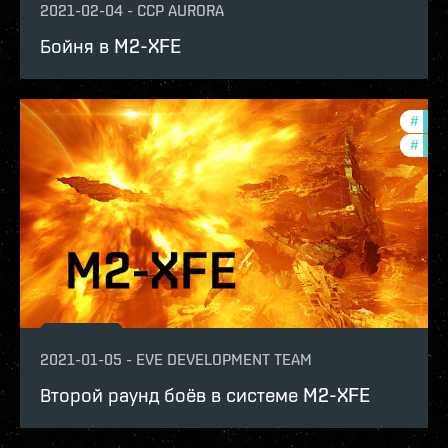
2021-02-04
-
CCP AURORA
Бойня в M2-XFE
#
pvp
#
batt
2021-01-05
-
EVE DEVELOPMENT TEAM
Второй раунд боёв в системе M2-XFE