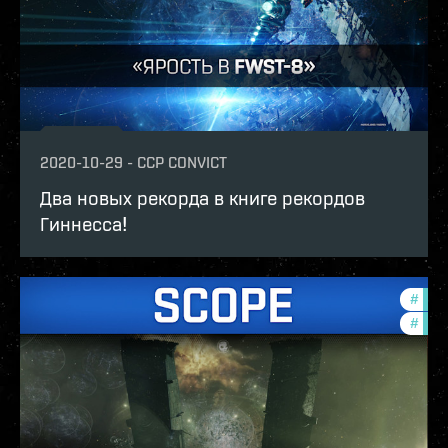
2020-10-29
-
CCP CONVICT
Два новых рекорда в книге рекордов
Гиннесса!
#
the-
#
batt