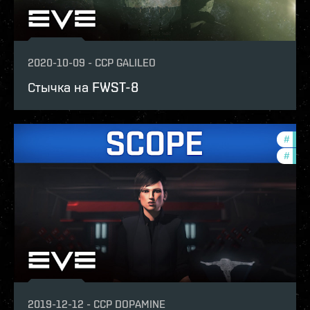
2020-10-09
-
CCP GALILEO
Стычка на FWST-8
#
the-
#
batt
2019-12-12
-
CCP DOPAMINE