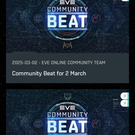
2025-03-02
-
EVE ONLINE COMMUNITY TEAM
Community Beat for 2 March
#
com
#
batt