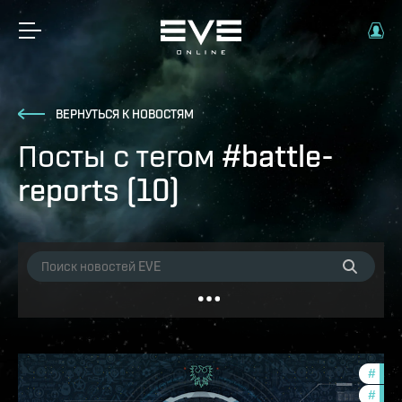
ВЕРНУТЬСЯ К НОВОСТЯМ
Посты с тегом #battle-
reports (10)
#
com
#
batt