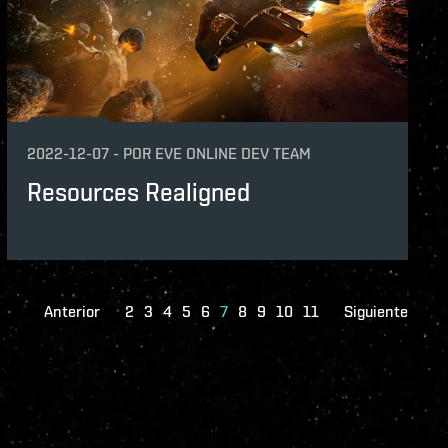
2022-12-07
-
POR
EVE ONLINE DEV TEAM
Resources Realigned
Anterior
2
3
4
5
6
7
8
9
10
11
Siguiente