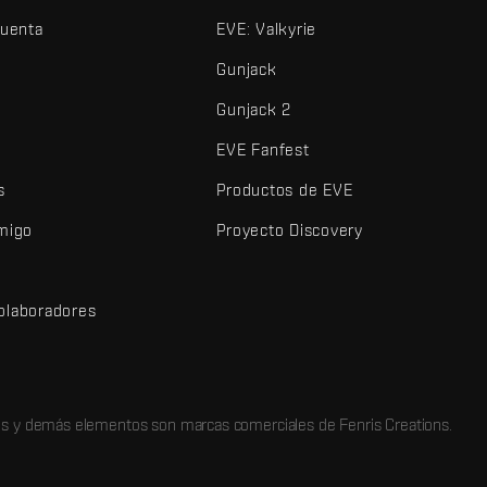
cuenta
EVE: Valkyrie
Gunjack
Gunjack 2
EVE Fanfest
s
Productos de EVE
amigo
Proyecto Discovery
olaboradores
d
dos y demás elementos son marcas comerciales de Fenris Creations.