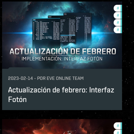
servers
#
new-fea
lopment-updates
#
develop
#
offers
#
in-game
2023-02-14
-
POR
EVE ONLINE TEAM
Actualización de febrero: Interfaz
Fotón
volved
#
develop
lopment-updates
#
offers