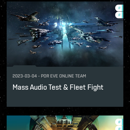
velopment-updates
#
test-
#
deve
2023-03-04
-
POR
EVE ONLINE TEAM
Mass Audio Test & Fleet Fight
velopment-updates
#
eve-e
w-features
#
deve