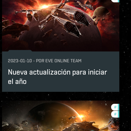
2023-01-10
-
POR
EVE ONLINE TEAM
Nueva actualización para iniciar
el año
ame-events
#
develop
features
#
balance
lopment-updates
s