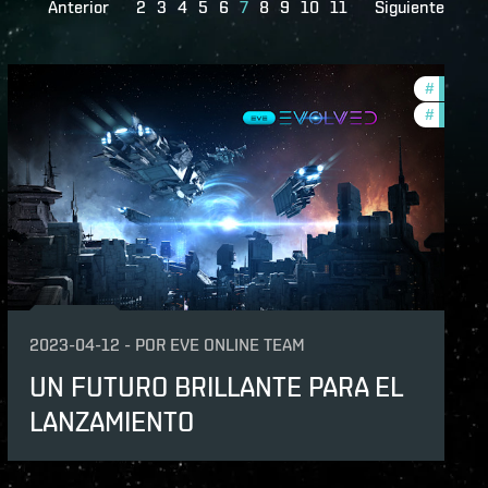
Anterior
2
3
4
5
6
7
8
9
10
11
Siguiente
lopment-updates
#
eve-evo
volved
#
develop
2023-04-12
-
POR
EVE ONLINE TEAM
UN FUTURO BRILLANTE PARA EL
LANZAMIENTO