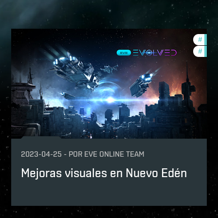
velopment-updates
#
deve
w-features
#
eve-e
pansion
2023-04-25
-
POR
EVE ONLINE TEAM
Mejoras visuales en Nuevo Edén