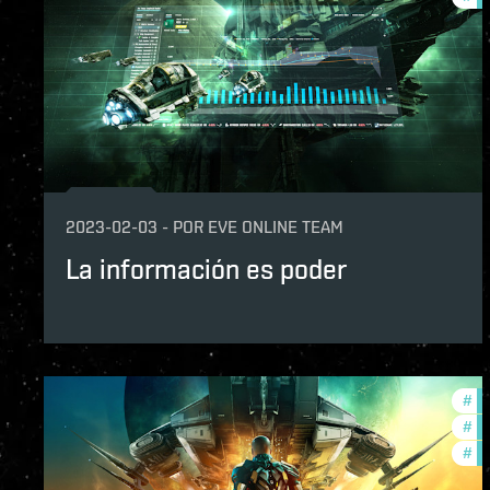
2023-02-03
-
POR
EVE ONLINE TEAM
La información es poder
#
de
#
cc
#
fu