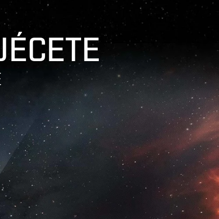
UÉCETE
E