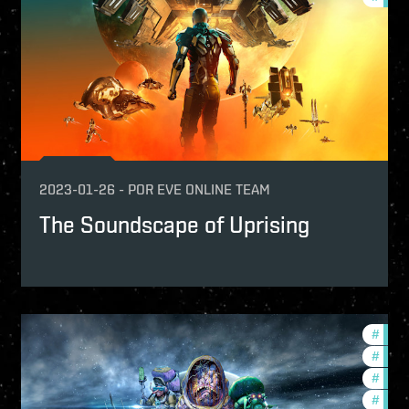
2023-01-26
-
POR
EVE ONLINE TEAM
The Soundscape of Uprising
velopment-updates
#
in-g
ptv
#
new-
ture-updates
#
deve
#
offer