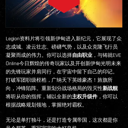
Legion资料片将引领新伊甸进入新纪元，它展现了众
志成城、凌云壮志、磅礴气势，以及众克隆飞行员
凝聚而成的伟力。你可以选择
自由职业
，与铸就EVE
Online今日辉煌的传奇玩家以及开创新伊甸光明未来
的先锋玩家并肩同行，在宇宙中留下自己的印记。
打破军团职级桎梏，广纳天下英雄豪杰！旌旗所
向，冲锋陷阵。重新划分战场格局的毁灭性
新战舰
将听从你的指挥，辅以全新的
主权升级件
，你可以
根据战略规划领地，掌握绝对霸权。
无论是单打独斗，还是打造专属帝国，这次都是你