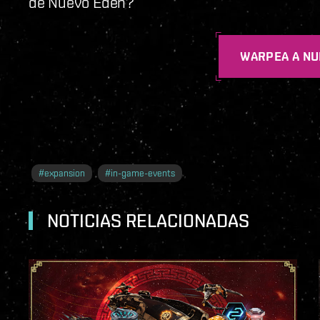
de Nuevo Edén?
WARPEA A NU
#
expansion
#
in-game-events
NOTICIAS RELACIONADAS