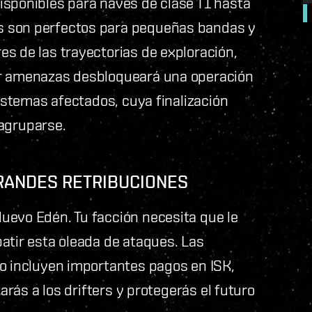
isponibles para naves de clase T1 hasta
s son perfectos para pequeñas bandas y
s de las trayectorias de exploración,
ar amenazas desbloqueará una operación
sistemas afectados, cuya finalización
eagruparse.
RANDES RETRIBUCIONES
uevo Edén. Tu facción necesita que le
atir esta oleada de ataques. Las
ío incluyen importantes pagos en ISK,
tarás a los drifters y protegerás el futuro