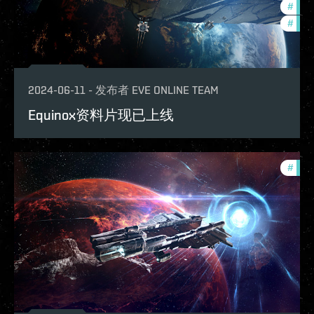
#
new-
#
eve-
2024-06-11
-
发布者
EVE ONLINE TEAM
Equinox资料片现已上线
#
expa