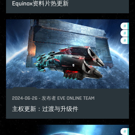
Equinox资料片热更新
#
expa
#
com
#
new-
2024-06-26
-
发布者
EVE ONLINE TEAM
主权更新：过渡与升级件
#
in-g