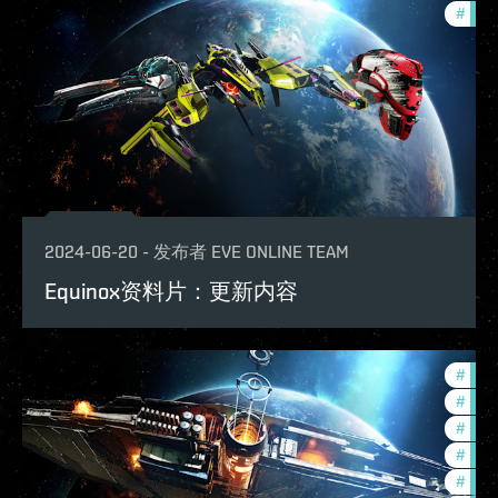
#
expa
2024-06-20
-
发布者
EVE ONLINE TEAM
Equinox资料片：更新内容
#
expa
#
offe
#
ccpt
#
bala
#
deve