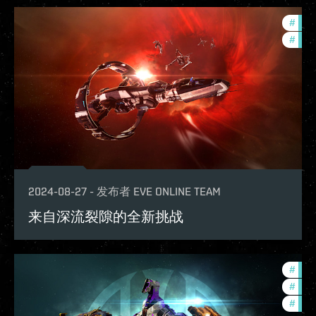
#
expa
#
in-g
2024-08-27
-
发布者
EVE ONLINE TEAM
来自深流裂隙的全新挑战
#
deve
#
expa
#
new-