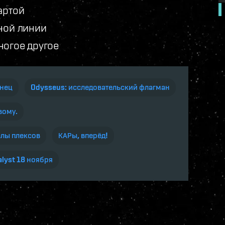
артой
тной линии
ногое другое
инец
Odysseus: исследовательский флагман
вому.
лы плексов
КАРы, вперёд!
lyst 18 ноября