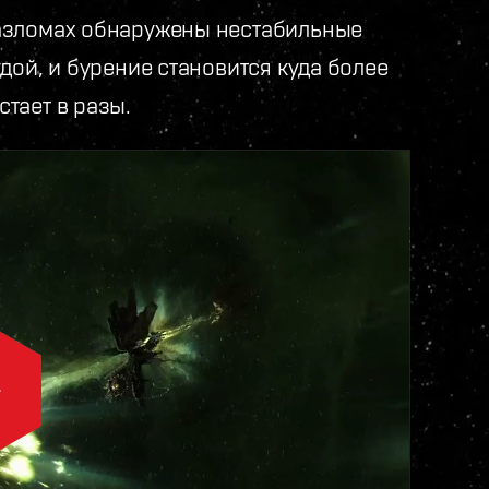
азломах обнаружены нестабильные
дой, и бурение становится куда более
тает в разы.