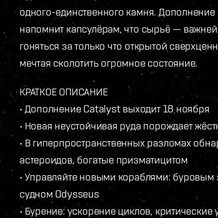
одного-единственного камня. Дополнение C
напомнит капсулёрам, что сырьё — важней
гоняться за только что открытой сверхцен
мечтая сколотить огромное состояние.
КРАТКОЕ ОПИСАНИЕ
• Дополнение Catalyst выходит 18 ноября
• Новая неустойчивая руда порождает жёс
• В гиперпространственных разломах обн
астероидов, богатые призматицитом
• Управляйте новыми кораблями: буровым 
судном Odysseus
• Бурение: ускорение циклов, критические