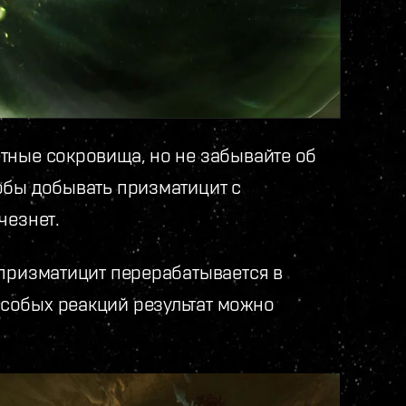
тные сокровища, но не забывайте об
обы добывать призматицит с
чезнет.
 призматицит перерабатывается в
собых реакций результат можно