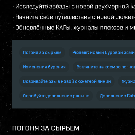
• Исследуйте звёзды с новой двухмерной к
• Начните своё путешествие с новой сюже
• Обновлённые КАРы, журналы плексов и м
Погоня за сырьем
Pioneer: новый буровой эсм
Изменения бурения
Взгляните на космос по-но
Осваивайте азы в новой сюжетной линии
Журна
Опробуйте дополнение раньше
Дополнение Cata
ПОГОНЯ ЗА СЫРЬЕМ