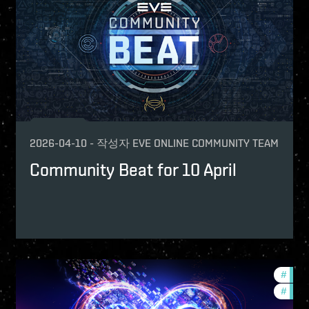
2026-04-10
-
작성자
EVE ONLINE COMMUNITY TEAM
Community Beat for 10 April
mmunity
#
fanfe
#
comm