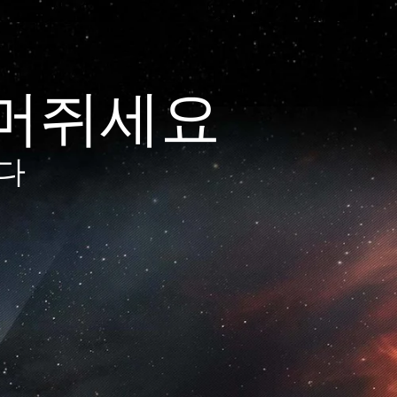
거머쥐세요
니다