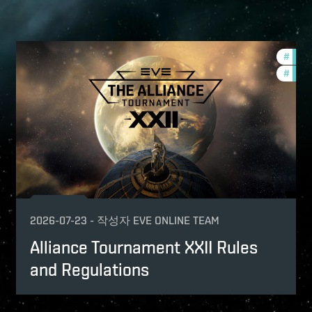
ptv
#
deve
mmunity
#
comm
2026-07-23
-
작성자
EVE ONLINE TEAM
Alliance Tournament XXII Rules
and Regulations