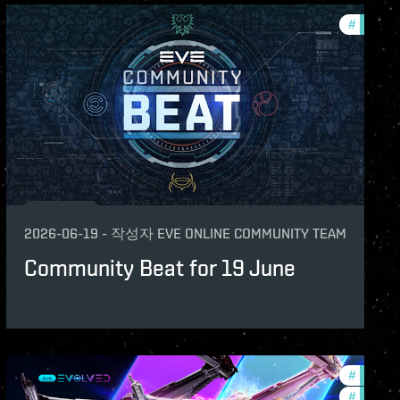
unity
#
commun
2026-06-19
-
작성자
EVE ONLINE COMMUNITY TEAM
Community Beat for 19 June
unity
#
eve-evo
#
commun