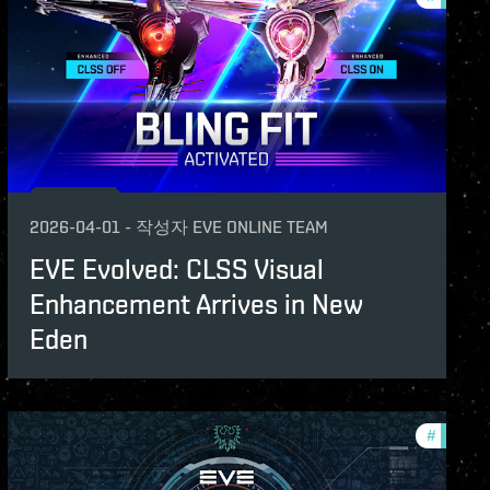
2026-04-01
-
작성자
EVE ONLINE TEAM
EVE Evolved: CLSS Visual
Enhancement Arrives in New
Eden
st
#
commun
unity