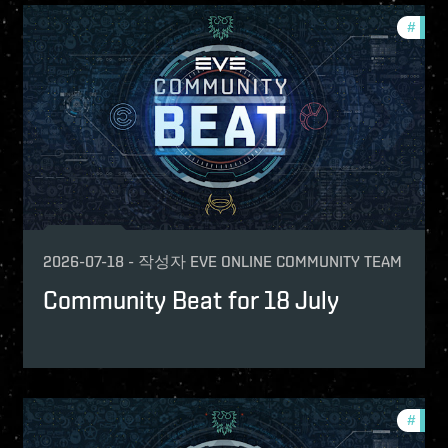
mmunity
#
comm
2026-07-18
-
작성자
EVE ONLINE COMMUNITY TEAM
Community Beat for 18 July
mmunity
#
comm