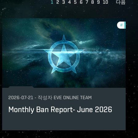
1
2
3
4
5
6
7
8
9
10
다음
lopment-updates
#
commun
unity
2026-07-21
-
작성자
EVE ONLINE TEAM
Monthly Ban Report- June 2026