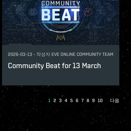
2026-03-13
-
작성자
EVE ONLINE COMMUNITY TEAM
Community Beat for 13 March
1
2
3
4
5
6
7
8
9
10
다음