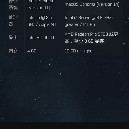
操作
macOS Big Sur
macOS Sonoma (Version 14)
系统
(Version 11)
处理
Intel i5 @ 2.5
Intel i7 Series @ 3.8 GHz or
器
GHz / Apple M1
greater / M1 Pro
AMD Radeon Pro 5700 或更
显卡
Intel HD 4000
高，至少 8 GB 显存
内存
4 GB
16 GB or higher